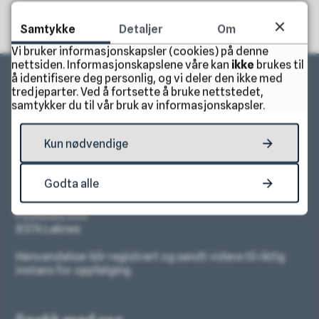
Samtykke
Detaljer
Om
Vi bruker informasjonskapsler (cookies) på denne
nettsiden. Informasjonskapslene våre kan
ikke
brukes til
å identifisere deg personlig, og vi deler den ikke med
tredjeparter. Ved å fortsette å bruke nettstedet,
samtykker du til vår bruk av informasjonskapsler.
Skriv til oss
Kun nødvendige
Send e-post
postmottak@vestvagoy.kommune.no
Godta alle
Brevpost
Vestvågøy kommune
Postboks 203
8376 Leknes
Henvendelser blir registrert og sendt videre til riktig
instans for oppfølging.