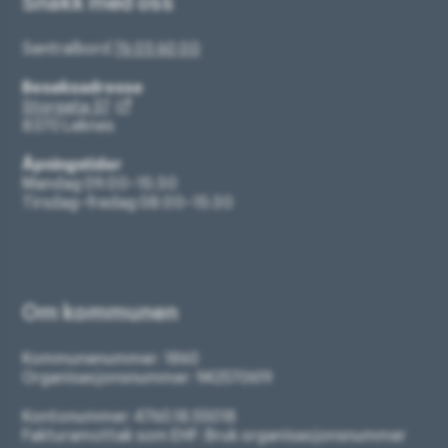
Snakk med oss
Sentralbord
76 05 60 00
Besøksadresse
Storgata 37
8370 Leknes
Åpningstider
Mandag 09:00–15:30
Tirsdag–fredag 08:00–15:30
Om kommunen
Kommunenummer: 1860
Organisasjonsnummer: 942570619
Kontonummer: 4760.18.55018
Fakturamottak som EHF: Bruk organisasjonsnummer