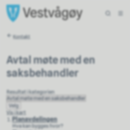
Vestvågøy kommune
Vestvågøy kommun
Du er her:
Kontakt
Avtal møte med en
saksbehandler
Resultat i kategorien
Velg
Vis i kart
Planavdelingen
Hva kan bygges hvor?