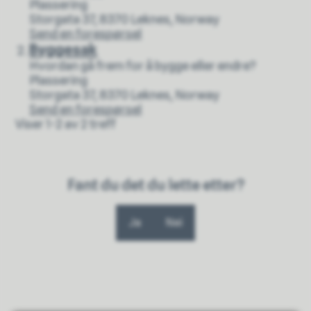
Plassering
Storgata 37, 8370 Leknes, Norway
Planavdelingen
Send en forespørsel
Byggesak
Hvordan gå frem for å bygge eller endre?
Plassering
Storgata 37, 8370 Leknes, Norway
Byggesak
Send en forespørsel
Viser
1-2
av
2
treff
Fant du det du lette etter?
Ja
Nei