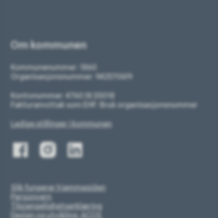
Om kommunen
Kommunenummer: 1860
Organisasjonsnummer: 942570619
Kontonummer: 4760.18.55018
Fakturamottak som EHF: Bruk organisasjonsnummer
Ledige stillinger i kommunen
Slik fungerer hjemmesiden
Personvern
Tilgjengelighetserklæring
Design og utvikling: ACOS