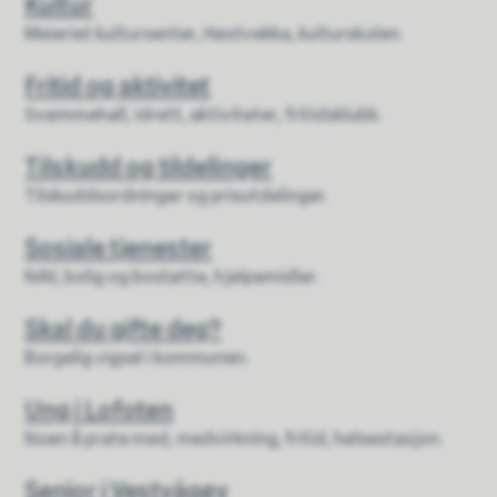
Kultur
Meieriet kultursenter, Høstvekka, kulturskolen.
Fritid og aktivitet
Svømmehall, idrett, aktiviteter, fritidsklubb.
Tilskudd og tildelinger
Tilskuddsordninger og prisutdelinger.
Sosiale tjenester
NAV, bolig og bostøtte, hjelpemidler.
Skal du gifte deg?
Borgelig vigsel i kommunen.
Ung i Lofoten
Noen å prate med, medvirkning, fritid, helsestasjon.
Senior i Vestvågøy