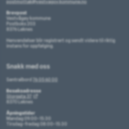
postmottak@vestvagoy.kommune.no
Brevpost
Vestvågøy kommune
Postboks 203
8376 Leknes
Henvendelser blir registrert og sendt videre til riktig
instans for oppfølging.
Snakk med oss
Sentralbord
76 05 60 00
Besøksadresse
Storgata 37
8370 Leknes
Åpningstider
Mandag 09:00–15:30
Tirsdag–fredag 08:00–15:30