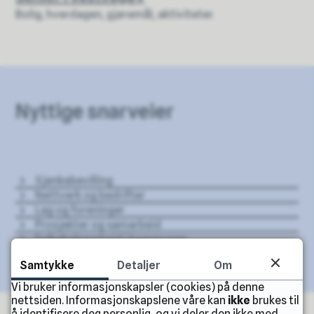
Bolig, hverdagen, gjøremål, aktiviteter.
Nyttige snarveier
Sjenkebevilling
Nettverk og bedrifter
Lag og foreninger
Prosjekter og samarbeid
Folkehelsearbeid i kommunen
Samtykke
Detaljer
Om
Vi bruker informasjonskapsler (cookies) på denne
nettsiden. Informasjonskapslene våre kan
ikke
brukes til
å identifisere deg personlig, og vi deler den ikke med