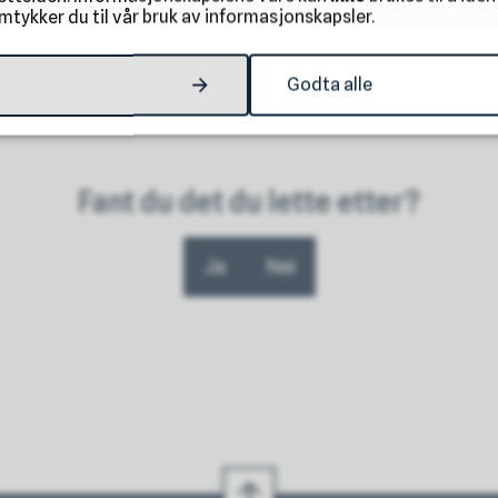
Oversikt søkna
amtykker du til vår bruk av informasjonskapsler.
Meld ifra
Godta alle
Fant du det du lette etter?
Ja
Nei