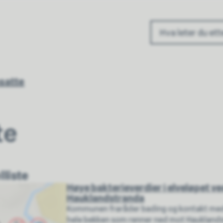
ommune
nsatte
te
lliste
Høye bakterieverdier i elveløpet v
Hauklandstranda
Kommunen fraråder bading og kontakt med
hele bekken som renner ned mot Haukland