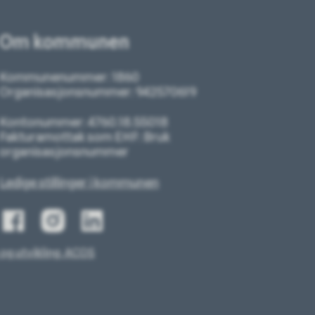
Om kommunen
Kommunenummer: 1860
Organisasjonsnummer: 942570619
Kontonummer: 4760.18.55018
Fakturamottak som EHF: Bruk
organisasjonsnummer
Ledige stillinger i kommunen
og utvikling: ACOS