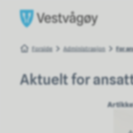
Vestvågøy kommune
Vestvågøy k
Du er her:
Forside
Administrasjon
For a
Aktuelt for ansat
Artikke