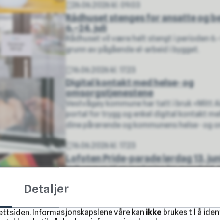
26.06.2026 kl. 09.03
Publisert
Rådhuset stenges for ansatte og 
6.–24. juli
Rådhuset vil være helt stengt i perioden 6.–2
grunn av pågående el-arbeid i bygget.
16.06.2026 kl. 17.23
Publisert
Digital kontakt med helse- og
omsorgstjenestene
Vestvågøy kommune har tatt i bruk «Mitt A
portal for trygg og enkel digital kontakt m
dine pårørende og kommunens helse- og om
16.06.2026 kl. 17.23
Publisert
Lofoten Pride-parade lørdag 13. jun
Velkommen til en markering for mangfold, 
likeverd.
Detaljer
11.06.2026 kl. 09.29
Publisert
nettsiden. Informasjonskapslene våre kan
ikke
brukes til å iden
Resultat: rådgivende folkeavstemm