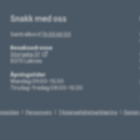
Snakk med oss
Sentralbord
76 05 60 00
Besøksadresse
Storgata 37
8370 Leknes
Åpningstider
Mandag 09:00–15:30
Tirsdag–fredag 08:00–15:30
mmesiden
Personvern
Tilgjengelighetserklæring
Design 