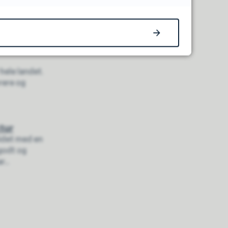
el av den nye
 hele landet.
brere og
tur
idet med en
 godt og
...