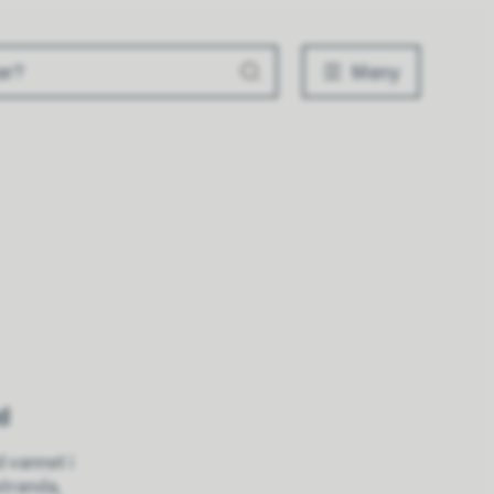
Meny
ed
 vannet i
stranda,