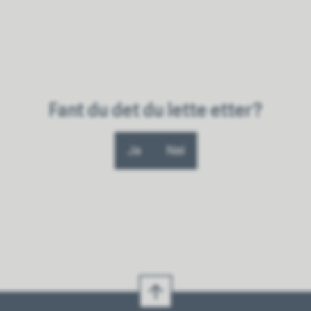
Fant du det du lette etter?
Ja
Nei