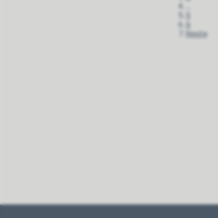
...
5
6
Neste