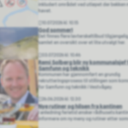
inkludert området ved utløpet der bekken
havet.
10.07.2026 kl. 10.15
Publisert
God sommer!
Det finnes flere lavterskeltilbud tilgjengelig
samlet en oversikt over et lite utvalgt her.
03.07.2026 kl. 10.46
Publisert
Remi Solberg blir ny kommunalsjef 
Samfunn og teknikk
Kommunen har gjennomført en grundig
rekrutteringsprosess til stillingen som ko
for Samfunn og teknikk i Vestvågøy.
26.06.2026 kl. 12.30
Publisert
Nye rutiner og hilsen fra kantinen
I anledning ferietid ønsker rådhusets kanti
informere om ny meny og rutiner etter so