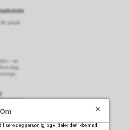
besøkende
4. juli på
idn» – en
ellom deg,
sorgs...
i
trygghet og
Om
tifisere deg personlig, og vi deler den ikke med
ing i