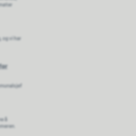
 møter
, og vi har
for
mmunalsjef
ne å
mmeren.