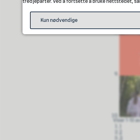
tredjeparter. Ved å fortsette å bruke nettstedet, s
Kun nødvendige
Viser
1-10
a
1
2
3