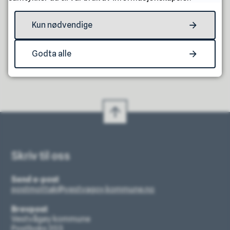
Ja
Nei
Kun nødvendige
Godta alle
Skriv til oss
Send e-post
postmottak@vestvagoy.kommune.no
Brevpost
Vestvågøy kommune
Postboks 203