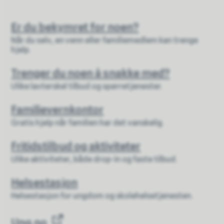
Er du bekymret for noen?
Når du selv, en venn eller familiemedlem kan trenge
hjelp.
Trenger du noen å snakke med?
Ulike lavterskel tilbud og spørretjenester.
Familievernkontor
Gratis hjelp når familien har det vanskelig.
Fritidstilbud og aktiviteter
Ulike aktiviteter, både drop-in og faste tilbud.
Helsestasjon
Helsestasjon for ungdom og skolehelsetjenesten.
Ung.no