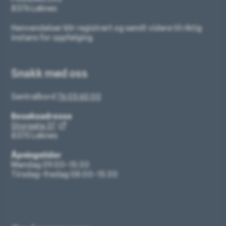
8376 Leknes
Henvendelser blir registrert og sendt videre til riktig
instans for oppfølging.
Snakk med oss
Sentralbord
76 05 60 00
Besøksadresse
Storgata 37
8370 Leknes
Åpningstider
Mandag 09:00–15:30
Tirsdag–fredag 08:00–15:30