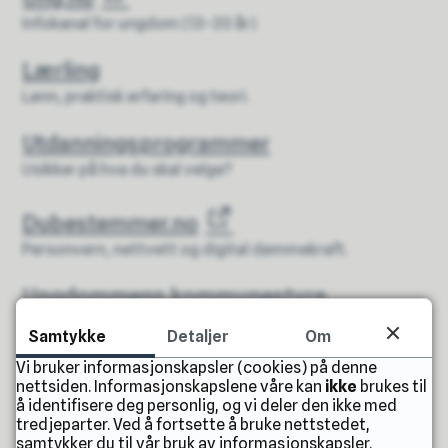
Infokanal for ungdom (13–20 år)
Lærling
Lønn, praktisk erfaring og teori.
Utdanningsprogrammer
Usikker på hva du skal velge?
Dubestemmer.no
Personvern, nettvett og digital dømmekraft.
Ungdommens kommunestyre
Politisk nøytralt råd for medvirkning (13–18 år).
Samtykke
Detaljer
Om
Vi bruker informasjonskapsler (cookies) på denne
nettsiden. Informasjonskapslene våre kan
ikke
brukes til
å identifisere deg personlig, og vi deler den ikke med
Fant du det du lette etter?
tredjeparter. Ved å fortsette å bruke nettstedet,
samtykker du til vår bruk av informasjonskapsler.