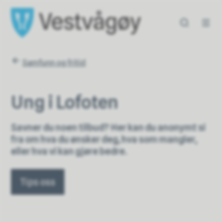
Vestvågøy kommune
Vestvågøy kommun
Du er her:
Samfunn og fritid
Ung i Lofoten
Savner du noen tilbud? Her kan du anonymt si
fra om hva du ønsker deg, hva som mangler,
eller hva vi kan gjøre bedre.
Tips oss