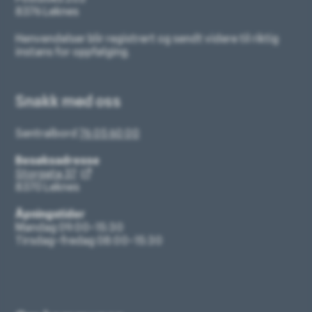
8376 Leknes
Henvendelser blir registrert og sendt videre til riktig
instans for oppfølging.
Snakk med oss
Sentralbord
76 05 60 00
Besøksadresse
Storgata 37
8370 Leknes
Åpningstider
Mandag 09:00–15:30
Tirsdag–fredag 08:00–15:30