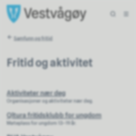
Vestvågøy kommune
Vestvågøy kommun
Du er her:
Samfunn og fritid
Fritid og aktivitet
Aktiviteter nær deg
Organisasjoner og aktiviteter nær deg.
Qltura fritidsklubb for ungdom
Møteplass for ungdom 13–19 år.