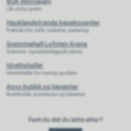
BUA Vestvågøy
Lån utstyr gratis.
Hauklandstranda besøkssenter
Praktisk info, kafé, toaletter, parkering.
Svømmehall Lofoten Arena
Svømme- og badeanlegg på Leknes.
Idrettshaller
Idrettshaller for trening og utleie.
Asvo butikk og tjenester
Bruktbutikk, produksjon og tjenester.
Fant du det du lette etter?