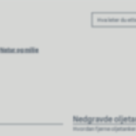
ommune
Natur og miljø
Nedgravde oljeta
Hvordan fjerne oljetanker