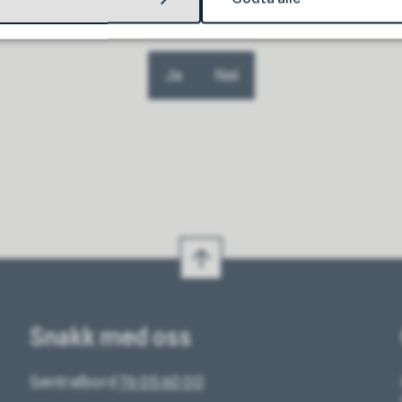
Fant du det du lette etter?
Ja
Nei
Snakk med oss
Sentralbord
76 05 60 00