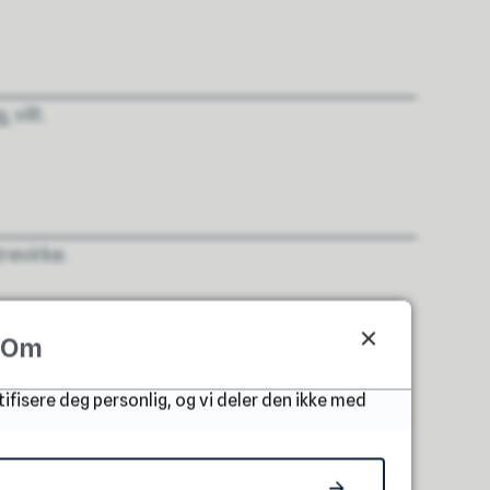
 vilt.
revirke.
Om
tifisere deg personlig, og vi deler den ikke med