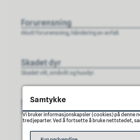
Forurensning
Akutt forurensning, håndering av avfall.
Skadet dyr
Skadet vilt, småvilt og husdyr.
Samtykke
Statlig sikrede friluftsområder
Sikrede områder med støtte fra staten.
Vi bruker informasjonskapsler (cookies) på denne 
tredjeparter. Ved å fortsette å bruke nettstedet, s
Kun nødvendige