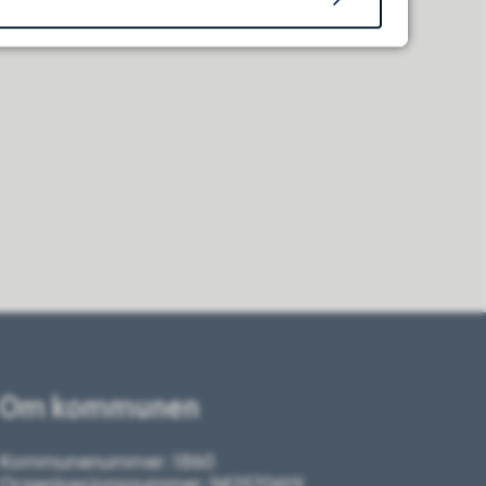
Om kommunen
Kommunenummer: 1860
Organisasjonsnummer: 942570619