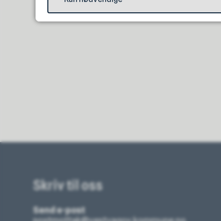
Skriv til oss
Send e-post
postmottak@vestvagoy.kommune.no